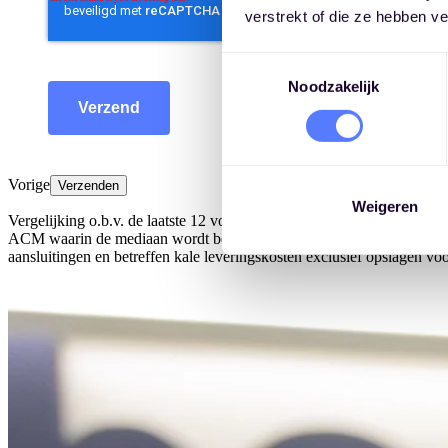
verstrekt of die ze hebben v
Toestemmingsselectie
Noodzakelijk
Verzend
Vorige
Verzenden
Weigeren
Vergelijking o.b.v. de laatste 12 volledige kalender maanden. Verge
ACM waarin de mediaan wordt berekend van vaste en variabele tariev
aansluitingen en betreffen kale leveringskosten exclusief opslagen v