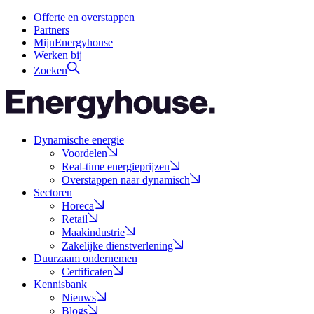
Offerte en overstappen
Partners
MijnEnergyhouse
Werken bij
Zoeken
Dynamische energie
Voordelen
Real-time energieprijzen
Overstappen naar dynamisch
Sectoren
Horeca
Retail
Maakindustrie
Zakelijke dienstverlening
Duurzaam ondernemen
Certificaten
Kennisbank
Nieuws
Blogs