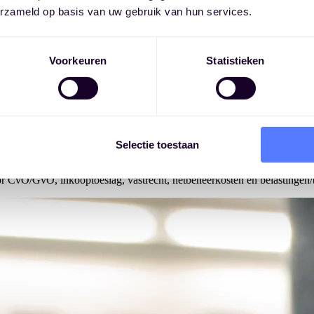
erzameld op basis van uw gebruik van hun services.
Voorkeuren
Statistieken
Selectie toestaan
lijking tussen gemiddelde marktprijzen van elektriciteit (EPEX) en g
en, die elke 1ste van elke maand aan nieuwe klanten worden aangebode
oor CvO/GvO, inkooptoeslag, vastrecht, netbeheerkosten en belastingen/