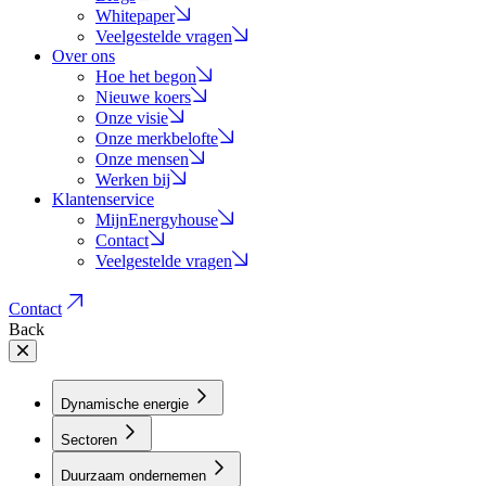
Whitepaper
Veelgestelde vragen
Over ons
Hoe het begon
Nieuwe koers
Onze visie
Onze merkbelofte
Onze mensen
Werken bij
Klantenservice
MijnEnergyhouse
Contact
Veelgestelde vragen
Contact
Back
Dynamische energie
Sectoren
Duurzaam ondernemen