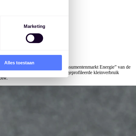
Marketing
Alles toestaan
as (TTF Day Ahead) en de “Monitor Consumentenmarkt Energie” van de
n. Getoonde bedragen zijn o.b.v. geprofileerde kleinverbruik
btw.