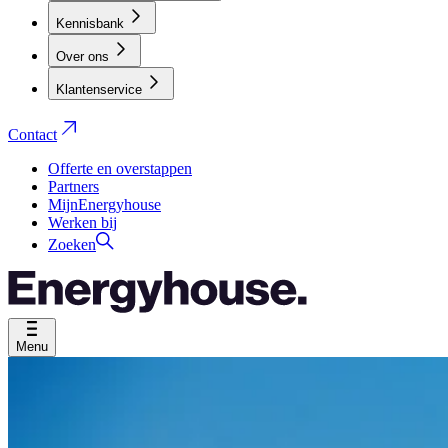
Kennisbank
Over ons
Klantenservice
Contact
Offerte en overstappen
Partners
MijnEnergyhouse
Werken bij
Zoeken
Menu