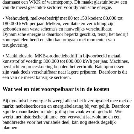
daarnaast een WKK of warmtepomp. Dit maakt glastuinbouw een
van de meest geschikte sectoren voor dynamische energie.
• Veehouderij, melkveebedrijf met 80 tot 150 koeien: 80.000 tot
180.000 kWh per jaar. Melken, ventilatie en verlichting zijn
gebonden aan vaste schema's en nauwelijks verschuifbaar.
Dynamische energie is daardoor beperkt geschikt, tenzij het bedrijf
zonnepanelen heeft en slim kan omgaan met momenten van
teruglevering.
• Maakindustrie, MKB-productiebedrijf in bijvoorbeeld metaal,
kunststof of voeding: 300.000 tot 800.000 kWh per jaar. Machines,
perslucht en proceskoeling bepalen het verbruik. Batchprocessen
zijn vaak deels verschuifbaar naar lagere prijsuren. Daardoor is dit
een van de meest kansrijke sectoren.
Wat wel en niet voorspelbaar is in de kosten
Bij dynamische energie beweegt alleen het leveringsdeel mee met de
markt; netbeheerkosten en energiebelasting blijven gelijk. Daardoor
zijn de maandlasten minder grillig dan vaak wordt gedacht. Wie
werkt met historische afname, een verwacht jaarvolume en een
bandbreedte voor het variabele deel, kan nog steeds degelijk
plannen.