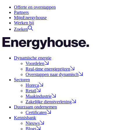
Offerte en overstappen
Partners
MijnEnergyhouse
Werken bij
Zoeken
Dynamische energie
Voordelen
Real-time energieprijzen
Overstappen naar dynamisch
Sectoren
Horeca
Retail
Maakindustrie
Zakelijke dienstverlening
Duurzaam ondernemen
Certificaten
Kennisbank
Nieuws
Blogs