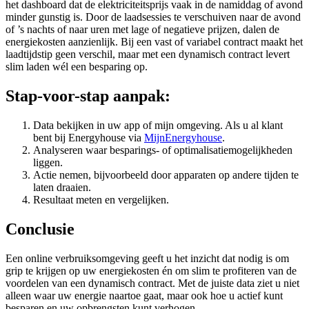
het dashboard dat de elektriciteitsprijs vaak in de namiddag of avond
minder gunstig is. Door de laadsessies te verschuiven naar de avond
of ’s nachts of naar uren met lage of negatieve prijzen, dalen de
energiekosten aanzienlijk. Bij een vast of variabel contract maakt het
laadtijdstip geen verschil, maar met een dynamisch contract levert
slim laden wél een besparing op.
Stap-voor-stap aanpak:
Data bekijken in uw app of mijn omgeving. Als u al klant
bent bij Energyhouse via
MijnEnergyhouse
.
Analyseren waar besparings- of optimalisatiemogelijkheden
liggen.
Actie nemen, bijvoorbeeld door apparaten op andere tijden te
laten draaien.
Resultaat meten en vergelijken.
Conclusie
Een online verbruiksomgeving geeft u het inzicht dat nodig is om
grip te krijgen op uw energiekosten én om slim te profiteren van de
voordelen van een dynamisch contract. Met de juiste data ziet u niet
alleen waar uw energie naartoe gaat, maar ook hoe u actief kunt
besparen en uw opbrengsten kunt verhogen.