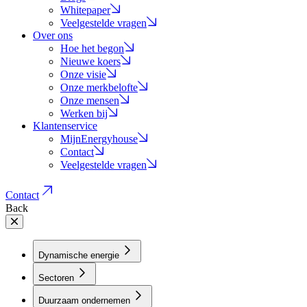
Whitepaper
Veelgestelde vragen
Over ons
Hoe het begon
Nieuwe koers
Onze visie
Onze merkbelofte
Onze mensen
Werken bij
Klantenservice
MijnEnergyhouse
Contact
Veelgestelde vragen
Contact
Back
Dynamische energie
Sectoren
Duurzaam ondernemen